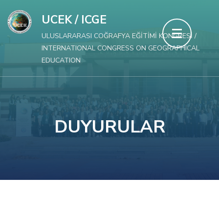
İçeriğe
UCEK / ICGE
atla
ULUSLARARASI COĞRAFYA EĞİTİMİ KONGRESİ /
(Enter
INTERNATIONAL CONGRESS ON GEOGRAPHICAL
tuşuna
EDUCATION
basın)
DUYURULAR